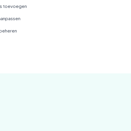
's toevoegen
 aanpassen
 beheren