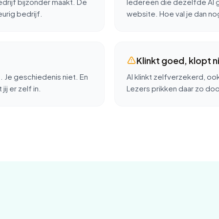
edrijf bijzonder maakt. De
Iedereen die dezelfde AI g
eurig bedrijf.
website. Hoe val je dan n
Klinkt goed, klopt n
t. Je geschiedenis niet. En
AI klinkt zelfverzekerd, ook
ij er zelf in.
Lezers prikken daar zo do