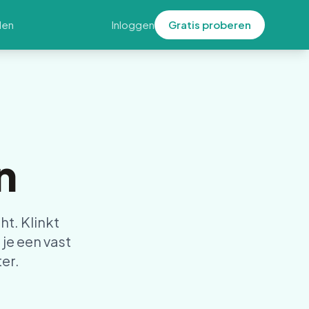
den
Inloggen
Gratis proberen
n
t. Klinkt
je een vast
ter.