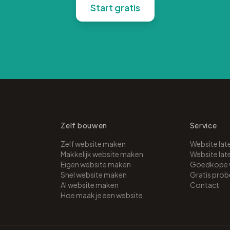
Start gratis
Zelf bouwen
Service
Zelf website maken
Website la
Makkelijk website maken
Website lat
Eigen website maken
Goedkope 
Snel website maken
Gratis prob
AI website maken
Contact
Hoe maak je een website