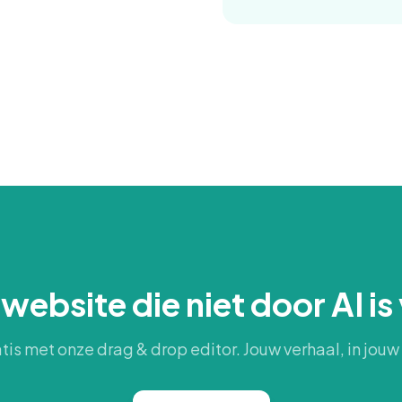
ebsite die niet door AI i
tis met onze drag & drop editor. Jouw verhaal, in jou