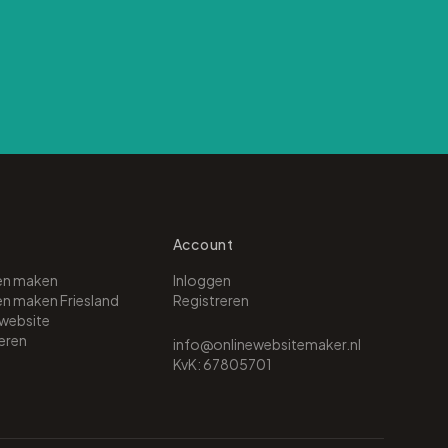
Account
ten maken
Inloggen
en maken Friesland
Registreren
website
eren
info@onlinewebsitemaker.nl
KvK: 67805701