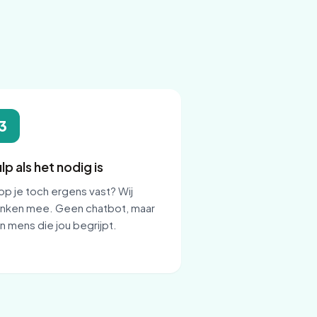
3
lp als het nodig is
op je toch ergens vast? Wij
nken mee. Geen chatbot, maar
n mens die jou begrijpt.