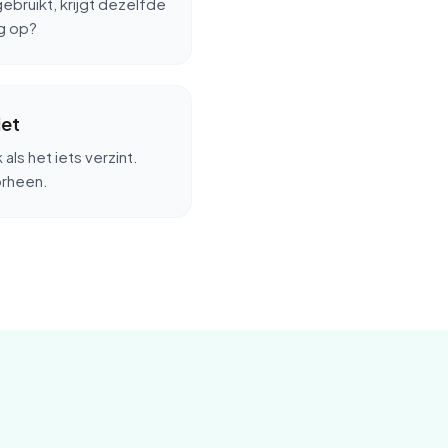
ebruikt, krijgt dezelfde
og op?
iet
 als het iets verzint.
orheen.