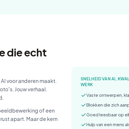
e die echt
SNELHEID VAN AI, KWA
 AI voor anderen maakt.
WERK
oto's. Jouw verhaal.
Vaste ontwerpen, kla
d.
Blokken die zich aan
r beeldbewerking of een
Goed leesbaar op el
ust apart. Maar de kern
Hulp van een mens al