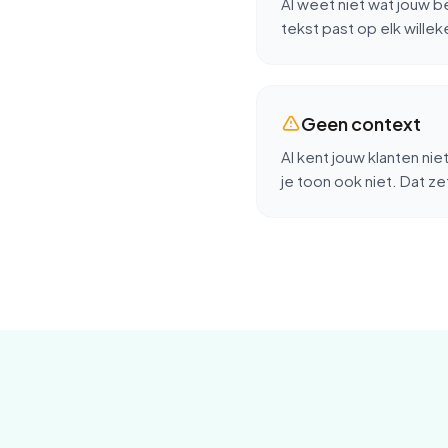
AI weet niet wat jouw b
tekst past op elk willek
Geen context
AI kent jouw klanten nie
je toon ook niet. Dat zet j