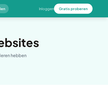
den
Inloggen
Gratis proberen
ebsites
nderen hebben